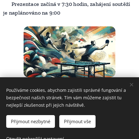
👉 Prezentace začíná v 7:30 hodin, zahájení soutěží
je naplánováno na 9:00
Používáme cookies, abychom zajistili správné fungování a
Share
bezpečnost našich stránek. Tím vám můžeme zajistit tu
nejlepší zkušenost při jejich návštěvě.
Přijmout nezbytné
Přijmout vše
Všechna práva vyhrazena • Krajský svaz stolního tenisu Vysočina
z.s.
Otevřít pokročilá nastavení