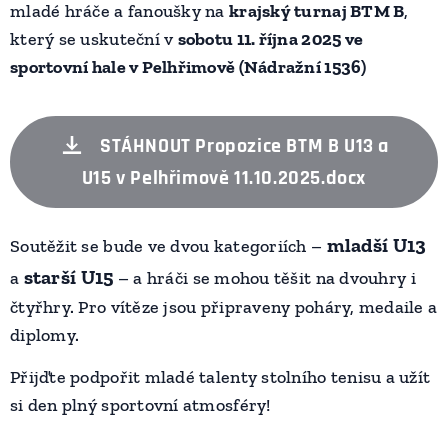
mladé hráče a fanoušky na
krajský turnaj BTM B
,
který se uskuteční v
sobotu 11. října 2025 ve
sportovní hale v Pelhřimově (Nádražní 1536)
STÁHNOUT Propozice BTM B U13 a
U15 v Pelhřimově 11.10.2025.docx
mladší U13
Soutěžit se bude ve dvou kategoriích –
starší U15
a
– a hráči se mohou těšit na dvouhry i
čtyřhry. Pro vítěze jsou připraveny poháry, medaile a
diplomy.
Přijďte podpořit mladé talenty stolního tenisu a užít
si den plný sportovní atmosféry!