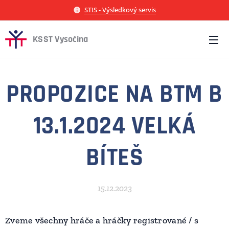
STIS - Výsledkový servis
KSST Vysočina
PROPOZICE NA BTM B
13.1.2024 VELKÁ
BÍTEŠ
15.12.2023
Zveme všechny hráče a hráčky registrované / s