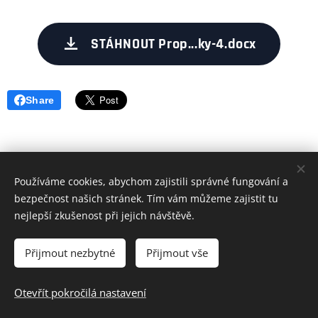
STÁHNOUT Prop...ky-4.docx
Share
Používáme cookies, abychom zajistili správné fungování a
bezpečnost našich stránek. Tím vám můžeme zajistit tu
nejlepší zkušenost při jejich návštěvě.
Přijmout nezbytné
Přijmout vše
Všechna práva vyhrazena • Krajský svaz stolního tenisu Vysočina
z.s.
Otevřít pokročilá nastavení
Ochrana osobních údajů
Cookies