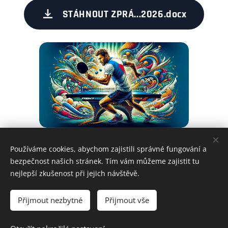
STÁHNOUT ZPRÁ...2026.docx
Používáme cookies, abychom zajistili správné fungování a
Share
bezpečnost našich stránek. Tím vám můžeme zajistit tu
nejlepší zkušenost při jejich návštěvě.
Přijmout nezbytné
Přijmout vše
Všechna práva vyhrazena • Krajský svaz stolního tenisu Vysočina
z.s.