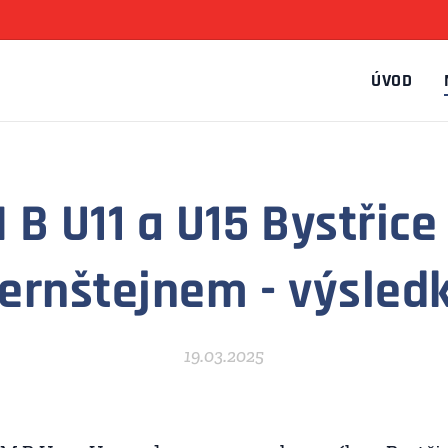
ÚVOD
 B U11 a U15 Bystřice
ernštejnem - výsled
19.03.2025