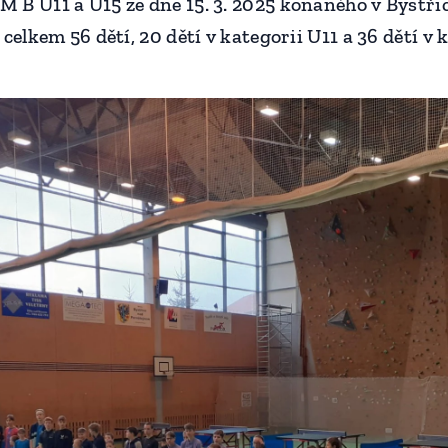
 B U11 a U15 ze dne 15. 3. 2025 konaného v Bystři
celkem 56 dětí, 20 dětí v kategorii U11 a 36 dětí v 