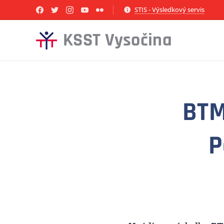
STIS - Výsledkový servis
KSST Vysočina
BTM
P