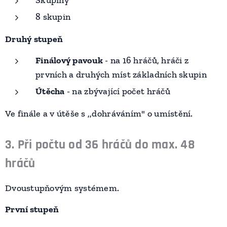
Skupiny
8 skupin
Druhý stupeň
Finálový pavouk
- na 16 hráčů, hráči z
prvních a druhých míst základních skupin
Útěcha
- na zbývající počet hráčů
Ve finále a v útěše s ,,dohráváním" o umístění.
3. Při počtu od 36 hráčů do max. 48
hráčů
Dvoustupňovým systémem.
První stupeň