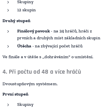
Skupiny
12 skupin
Druhý stupeň
Finálový pavouk
- na 24 hráčů, hráči z
prvních a druhých míst základních skupin
Útěcha
- na zbývající počet hráčů
Ve finále a v útěše s ,,dohráváním" o umístění.
4. Při počtu od 48 a více hráčů
Dvoustupňovým systémem.
První stupeň
Skupiny