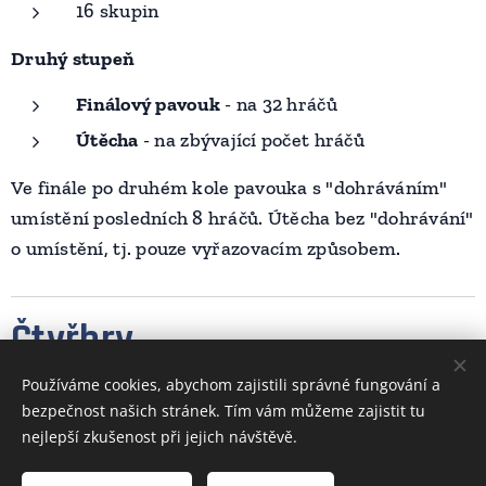
16 skupin
Druhý stupeň
Finálový pavouk
- na 32 hráčů
Útěcha
- na zbývající počet hráčů
Ve finále po druhém kole pavouka s "dohráváním"
umístění posledních 8 hráčů. Útěcha bez "dohrávání"
o umístění, tj. pouze vyřazovacím způsobem.
Čtyřhry
Používáme cookies, abychom zajistili správné fungování a
Vyřazovací způsob, na 3 nebo 2 vítězné sady.
bezpečnost našich stránek. Tím vám můžeme zajistit tu
nejlepší zkušenost při jejich návštěvě.