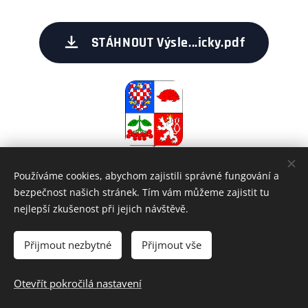
STÁHNOUT Výsle...icky.pdf
Používáme cookies, abychom zajistili správné fungování a
Share
bezpečnost našich stránek. Tím vám můžeme zajistit tu
nejlepší zkušenost při jejich návštěvě.
Přijmout nezbytné
Přijmout vše
Všechna práva vyhrazena • Krajský svaz stolního tenisu Vysočina
z.s.
Otevřít pokročilá nastavení
Ochrana osobních údajů
Cookies