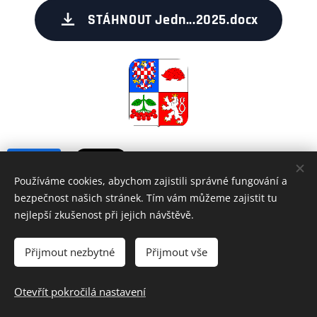
STÁHNOUT Jedn...2025.docx
Share
Používáme cookies, abychom zajistili správné fungování a
bezpečnost našich stránek. Tím vám můžeme zajistit tu
nejlepší zkušenost při jejich návštěvě.
Přijmout nezbytné
Přijmout vše
Všechna práva vyhrazena • Krajský svaz stolního tenisu Vysočina
z.s.
Otevřít pokročilá nastavení
Ochrana osobních údajů
Cookies