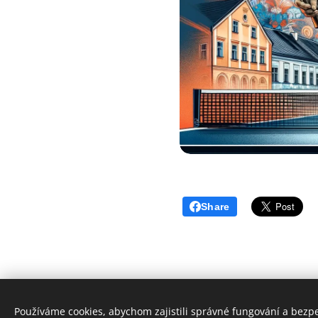
Share
Používáme cookies, abychom zajistili správné fungování a bezp