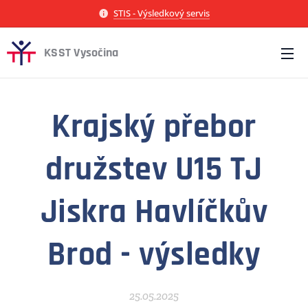
STIS - Výsledkový servis
KSST Vysočina
Krajský přebor
družstev U15 TJ
Jiskra Havlíčkův
Brod - výsledky
25.05.2025