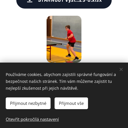
STÁHNOUT Výsl...29-0.xlsx
Používáme cookies, abychom zajistili správné fungování a
Share
bezpečnost našich stránek. Tím vám můžeme zajistit tu
nejlepší zkušenost při jejich návštěvě.
Přijmout nezbytné
Přijmout vše
Všechna práva vyhrazena • Krajský svaz stolního tenisu Vysočina
z.s.
Otevřít pokročilá nastavení
Ochrana osobních údajů
Cookies