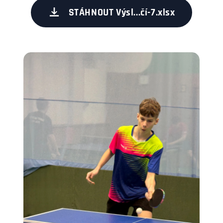
STÁHNOUT Výsl...čí-7.xlsx