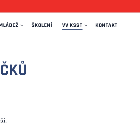
MLÁDEŽ
ŠKOLENÍ
VV KSST
KONTAKT
ÍČKŮ
ší.