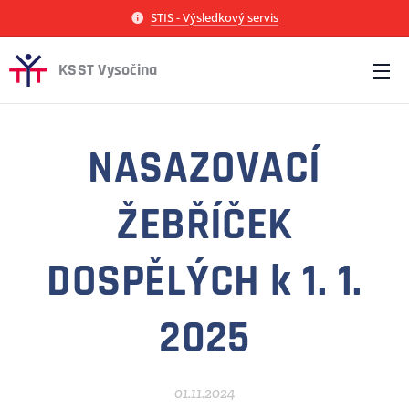
STIS - Výsledkový servis
KSST Vysočina
NASAZOVACÍ
ŽEBŘÍČEK
DOSPĚLÝCH k 1. 1.
2025
01.11.2024