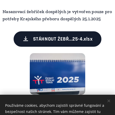
Nasazovací žebříček dospělých je vytvořen pouze pro
potřeby Krajského přeboru dospělých 25.1.2025
STÁHNOUT ŽEBŘ...25-4.xlsx
Používáme cookies, abychom zajistili správné fungování a
Share
bezpečnost našich stránek. Tím vám můžeme zajistit tu