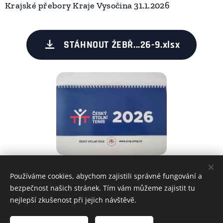
Krajské přebory Kraje Vysočina 31.1.2026
STÁHNOUT ŽEBŘ...26-9.xlsx
Používáme cookies, abychom zajistili správné fungování a
Share
bezpečnost našich stránek. Tím vám můžeme zajistit tu
nejlepší zkušenost při jejich návštěvě.