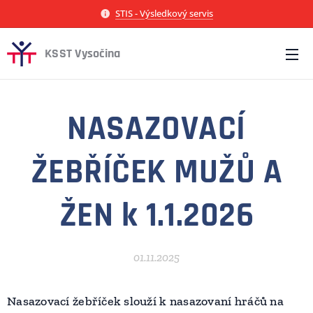
STIS - Výsledkový servis
KSST Vysočina
NASAZOVACÍ
ŽEBŘÍČEK MUŽŮ A
ŽEN k 1.1.2026
01.11.2025
Nasazovací žebříček slouží k nasazovaní hráčů na