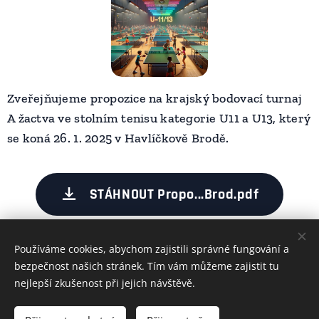
Zveřejňujeme propozice na krajský bodovací turnaj
A žactva ve stolním tenisu kategorie U11 a U13, který
se koná 26. 1. 2025 v Havlíčkově Brodě.
STÁHNOUT Propo...Brod.pdf
Používáme cookies, abychom zajistili správné fungování a
Share
bezpečnost našich stránek. Tím vám můžeme zajistit tu
nejlepší zkušenost při jejich návštěvě.