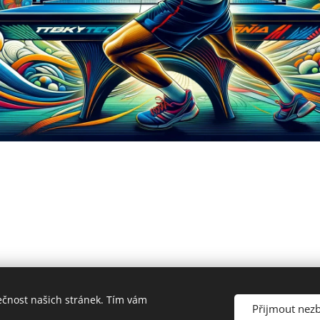
ečnost našich stránek. Tím vám
Přijmout nez
sočina z.s.