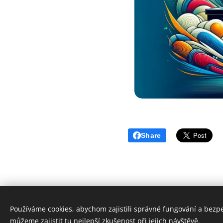
Share
Používáme cookies, abychom zajistili správné fungování a bezp
můžeme zajistit tu nejlepší zkušenost při jejich návštěvě.
Všechna práva vyhrazena • Krajský svaz stolního tenisu Vy