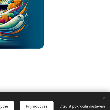
bytné
Přijmout vše
Otevřít pokročilá nastavení
Ochrana osobních údajů
Cookies