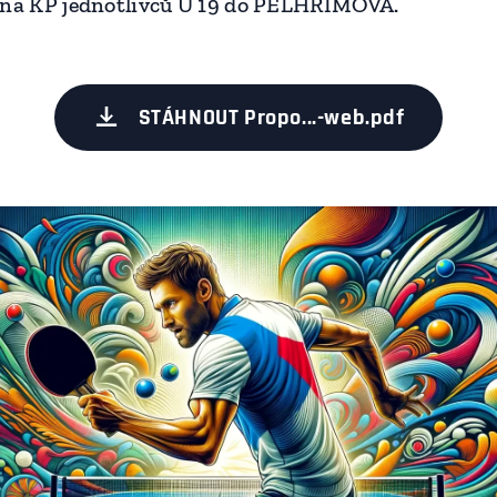
a KP jednotlivců U 19 do PELHŘIMOVA.
STÁHNOUT Propo...-web.pdf