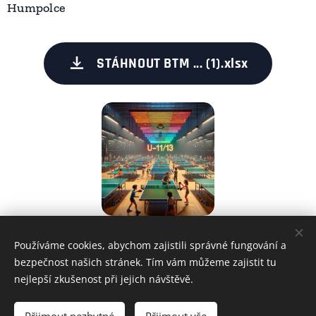
Humpolce
STÁHNOUT BTM ... (1).xlsx
Používáme cookies, abychom zajistili správné fungování a
Share
bezpečnost našich stránek. Tím vám můžeme zajistit tu
nejlepší zkušenost při jejich návštěvě.